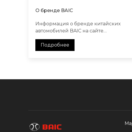
О бренде BAIC
Информация о бренде китайских
автомобилей BAIC на сайте
официального дилера в Москве BAIC
Major
Подробнее
Ma