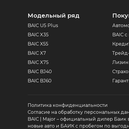
Модельный ряд
Поку
BAIC U5 Plus
Автом
BAIC X35
BAIC c
BAIC X55
Креди
BAIC X7
Трейд
BAIC X75
Лизин
BAIC BJ40
Страх
BAIC BJ60
Гаран
Политика конфиденциальности
Согласие на обработку персональных да
BAIC
| Major – официальный дилер Баик в М
новые авто и БАИК с пробегом по выгод