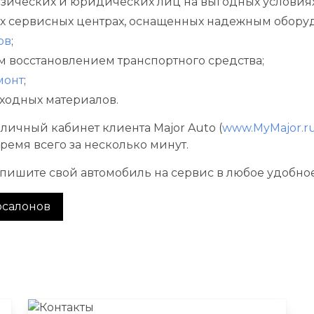
зических и юридических лиц на выгодных условиях
 сервисных центрах, оснащенных надежным обору
ов
;
м восстановлением транспортного средства;
монт
;
ходных материалов.
 личный кабинет клиента Major Auto (
www.MyMajor.r
ремя всего за несколько минут.
апишите свой автомобиль на сервис в любое удобно
осалонов