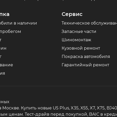
пка
Сервис
обили в наличии
Техническое обслужива
 пробегом
Запасные части
т
Шиномонтаж
-ин
Кузовной ремонт
г
Покраска автомобиля
ование
Гарантийный ремонт
тия
нных
оскве. Купить новые U5 Plus, X35, X55, X7, X75, BJ4
ным ценам. Тест-драйв перед покупкой, BAIC в кре