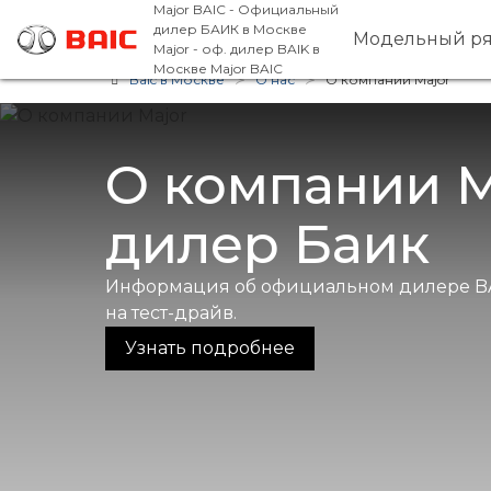
Major BAIC - Официальный
дилер БАИК в Москве
Модельный р
Major - оф. дилер BAIK в
Москве
Major BAIC
Baic в Москве
О нас
О компании Major
О компании M
дилер Баик
Информация об официальном дилере BAIC
на тест-драйв.
Узнать подробнее