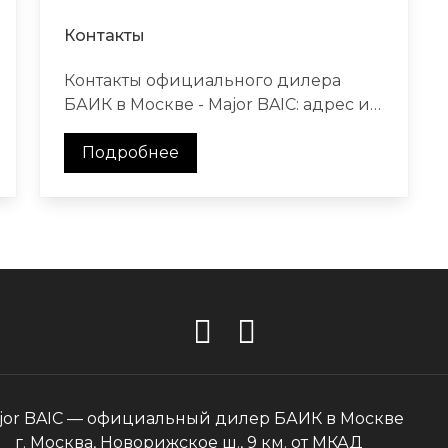
Контакты
Контакты официального дилера
БАИК в Москве - Major BAIC: адрес и
телефон автосалонов, график и
режим работы, запись на тест-драйв.
Подробнее
jor BAIC — официальный дилер БАИК в Москве
г. Москва, Новорижское ш., 9 км. от МКАД