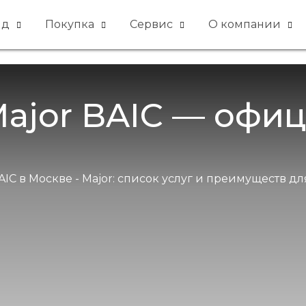
яд
Покупка
Сервис
О компании
ajor BAIC — офи
 в Москве - Major: список услуг и преимуществ дл