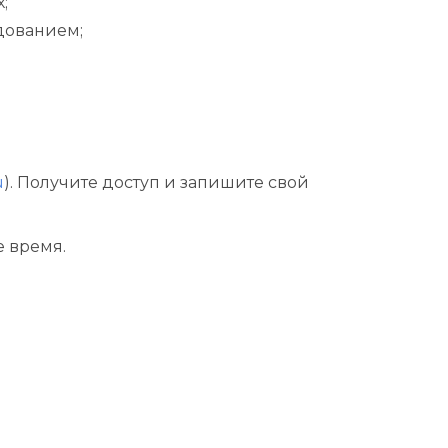
;
дованием;
u
). Получите доступ и запишите свой
е время.