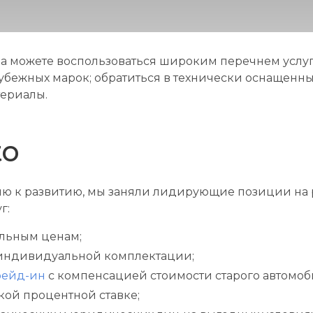
а можете воспользоваться широким перечнем услуг
убежных марок; обратиться в технически оснащенн
териалы.
to
ию к развитию, мы заняли лидирующие позиции н
г:
ельным ценам;
 индивидуальной комплектации;
рейд-ин
с компенсацией стоимости старого автомоб
кой процентной ставке;