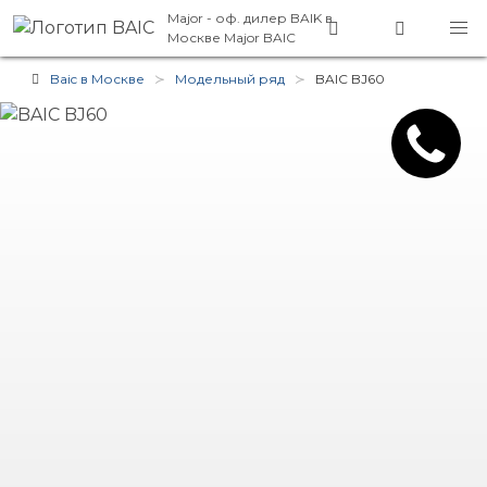
Major - оф. дилер BAIK в
Москве
Major BAIC
Baic в Москве
Модельный ряд
BAIC BJ60